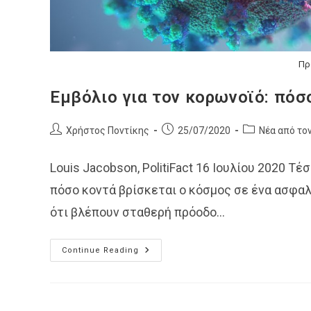
Πρ
Εμβόλιο για τον κορωνοϊό: πόσ
Post
Post
Post
Χρήστος Ποντίκης
25/07/2020
Νέα από το
author:
published:
category:
Louis Jacobson, PolitiFact 16 Ιουλίου 2020 Τ
πόσο κοντά βρίσκεται ο κόσμος σε ένα ασφαλ
ότι βλέπουν σταθερή πρόοδο…
Εμβόλιο
Continue Reading
Για
Τον
Κορωνοϊό:
Πόσο
Κοντά
Βρίσκεται;